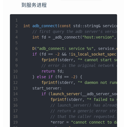
到服务进程
1
2
int
adb_connect
(
const
 std::string& service, s
3
// first query the adb server's version
4
int
 fd = _adb_connect(
"host:version"
, err
5
6
D
(
"adb_connect: service %s"
, service.
c_st
7
if
 (fd == 
-2
 && !
is_local_socket_spec
(__a
8
fprintf
(stderr, 
"* cannot start serve
9
// error is the original network conn
10
return
 fd;
11
    } 
else
if
 (fd == 
-2
) {
12
fprintf
(stderr, 
"* daemon not running
13
    start_server:
14
if
 (
launch_server
(__adb_server_socket
15
fprintf
(stderr, 
"* failed to star
16
// launch_server() has already pr
17
// return a generic error string 
18
// that the caller requested.
19
	    *error = 
"cannot connect to daemo