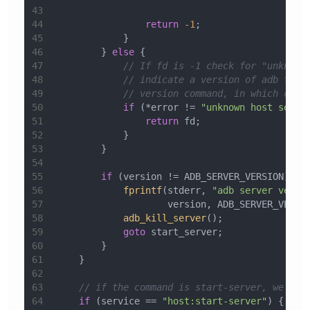
43
	                                     
44
return
-1
;
45
	    }
46
	} 
else
 {
47
// If fd is -1 check for "unknown
48
// indicate a version of adb that
49
// version command, in which case
50
if
 (*error != 
"unknown host servi
51
return
 fd;
52
	    }
53
	}
54
55
if
 (version != ADB_SERVER_VERSION) {
56
fprintf
(stderr, 
"adb server versi
57
	            version, ADB_SERVER_VERSI
58
adb_kill_server
();
59
goto
 start_server;
60
	}
61
    }
62
63
// if the command is start-server, we are
64
if
 (service == 
"host:start-server"
) {