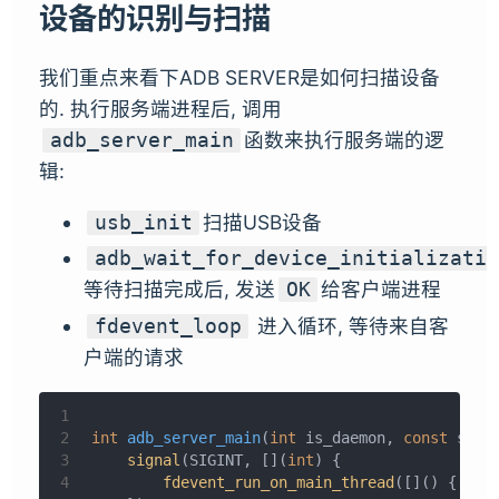
设备的识别与扫描
我们重点来看下ADB SERVER是如何扫描设备
的. 执行服务端进程后, 调用
函数来执行服务端的逻
adb_server_main
辑:
扫描USB设备
usb_init
adb_wait_for_device_initializatio
等待扫描完成后, 发送
给客户端进程
OK
进入循环, 等待来自客
fdevent_loop
户端的请求
1
2
int
adb_server_main
(
int
 is_daemon, 
const
 std:
3
signal
(SIGINT, [](
int
) {
4
fdevent_run_on_main_thread
([]() { 
exi