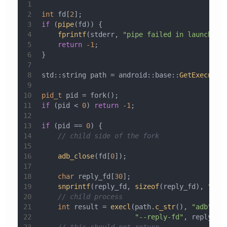
1
2
int
 fd[
2
];
3
if
 (
pipe
(fd)) {
4
fprintf
(stderr, 
"pipe failed in launch_se
5
return
-1
;
6
}
7
8
std::string path = android::base::
GetExecutab
9
10
pid_t
 pid = fork();
11
if
 (pid < 
0
) 
return
-1
;
12
13
if
 (pid == 
0
) {
14
// child side of the fork
15
16
adb_close
(fd[
0
]);
17
18
char
 reply_fd[
30
];
19
snprintf
(reply_fd, 
sizeof
(reply_fd), 
"%d"
20
// child process
21
int
 result = 
execl
(path.
c_str
(), 
"adb"
, 
"
22
"--reply-fd"
, reply_fd