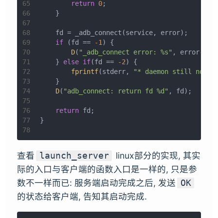
65
return
0
;
66
    }
67
68
    fd = _adb_connect(service, error);
69
if
 (fd == 
-1
) {
70
D
(
"_adb_connect error: %s"
, error->
c_
71
    } 
else
if
(fd == 
-2
) {
72
fprintf
(stderr, 
"* daemon still not r
73
    }
74
D
(
"adb_connect: return fd %d"
, fd);
75
76
return
 fd;
77
}
78
查看
linux部分的实现, 其实
launch_server
际的入口与客户端的函数入口是一样的, 只是参
数不一样而已: 服务端启动完成之后, 发送
OK
的状态给客户端, 告知其启动完成.