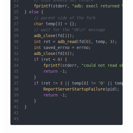
23
// this should not return
24
fprintf
(stderr, 
"adb: execl returned %d: 
25
} 
else
 {
26
// parent side of the fork
27
char
 temp[
3
] = {};
28
// wait for the "OK\n" message
29
adb_close
(fd[
1
]);
30
int
 ret = 
adb_read
(fd[
0
], temp, 
3
);
31
int
 saved_errno = errno;
32
adb_close
(fd[
0
]);
33
if
 (ret < 
0
) {
34
fprintf
(stderr, 
"could not read ok fr
35
return
-1
;
36
    }
37
if
 (ret != 
3
 || temp[
0
] != 
'O'
 || temp[
1
]
38
ReportServerStartupFailure
(pid);
39
return
-1
;
40
    }
41
}
42
43