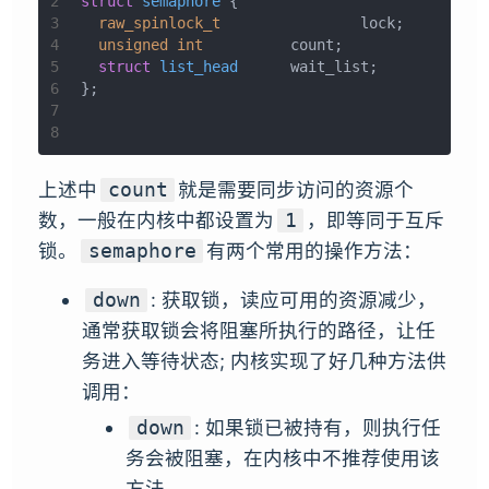
2
struct
semaphore
 {
3
raw_spinlock_t
		lock;
4
unsigned
int
		count;
5
struct
list_head
	wait_list;
6
};
7
8
上述中
就是需要同步访问的资源个
count
数，一般在内核中都设置为
，即等同于互斥
1
锁。
有两个常用的操作方法：
semaphore
: 获取锁，读应可用的资源减少，
down
通常获取锁会将阻塞所执行的路径，让任
务进入等待状态; 内核实现了好几种方法供
调用：
: 如果锁已被持有，则执行任
down
务会被阻塞，在内核中不推荐使用该
方法