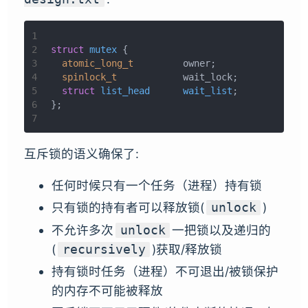
1
2
struct
mutex
 {
3
atomic_long_t
		owner;
4
spinlock_t
		wait_lock;
5
struct
list_head
wait_list
;
6
};
7
互斥锁的语义确保了:
任何时候只有一个任务（进程）持有锁
只有锁的持有者可以释放锁(
)
unlock
不允许多次
一把锁以及递归的
unlock
(
)获取/释放锁
recursively
持有锁时任务（进程）不可退出/被锁保护
的内存不可能被释放