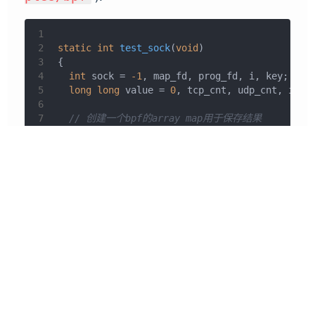
1
2
static
int
test_sock
(
void
)
3
{
4
int
 sock = 
-1
, map_fd, prog_fd, i, key;
5
long
long
 value = 
0
, tcp_cnt, udp_cnt, icmp
6
7
// 创建一个bpf的array map用于保存结果
8
  map_fd = 
bpf_create_map
(BPF_MAP_TYPE_ARRAY,
9
if
 (map_fd < 
0
) {
10
printf
(
"failed to create map '%s'\n"
, 
str
11
goto
 cleanup;
12
  }
13
14
// eBPF对应的伪机器码
15
struct
bpf_insn
 prog[] = {
16
BPF_MOV64_REG
(BPF_REG_6, BPF_REG_1),
17
BPF_LD_ABS
(BPF_B, ETH_HLEN + 
offsetof
(
str
18
BPF_STX_MEM
(BPF_W, BPF_REG_10, BPF_REG_0,
19
BPF_MOV64_REG
(BPF_REG_2, BPF_REG_10),
20
BPF_ALU64_IMM
(BPF_ADD, BPF_REG_2, 
-4
), 
/*
21
BPF_LD_MAP_FD
(BPF_REG_1, map_fd),