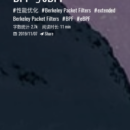
性能优化
Berkeley Packet Filters
extended
Berkeley Packet Filters
BPF
eBPF
字数统计:
2.7k
阅读时长:
11 min
2019/11/07
Share

