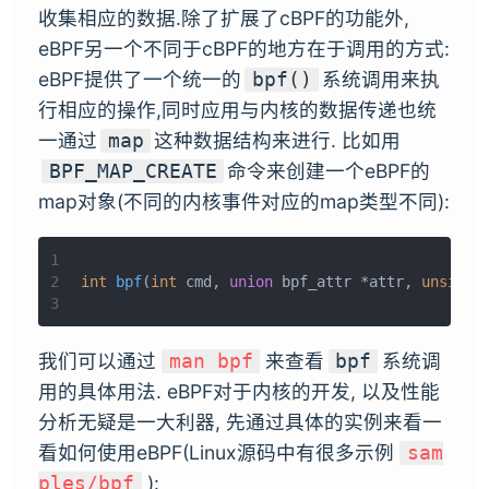
收集相应的数据.除了扩展了cBPF的功能外,
eBPF另一个不同于cBPF的地方在于调用的方式:
eBPF提供了一个统一的
系统调用来执
bpf()
行相应的操作,同时应用与内核的数据传递也统
一通过
这种数据结构来进行. 比如用
map
命令来创建一个eBPF的
BPF_MAP_CREATE
map对象(不同的内核事件对应的map类型不同):
1
2
int
bpf
(
int
 cmd, 
union
 bpf_attr *attr, 
unsigne
3
我们可以通过
来查看
系统调
man bpf
bpf
用的具体用法. eBPF对于内核的开发, 以及性能
分析无疑是一大利器, 先通过具体的实例来看一
看如何使用eBPF(Linux源码中有很多示例
sam
):
ples/bpf