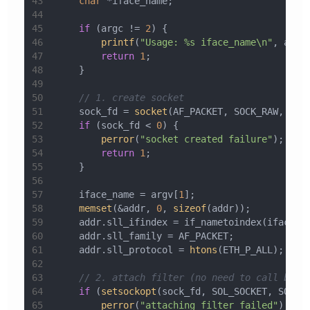
43
char
 *iface_name;
44
45
if
 (argc != 
2
) {
46
printf
(
"Usage: %s iface_name\n"
, argv
47
return
1
;
48
    }
49
50
// 1. create socket
51
    sock_fd = 
socket
(AF_PACKET, SOCK_RAW, 
hto
52
if
 (sock_fd < 
0
) {
53
perror
(
"socket created failure"
);
54
return
1
;
55
    }
56
57
    iface_name = argv[
1
];
58
memset
(&addr, 
0
, 
sizeof
(addr));
59
    addr.sll_ifindex = if_nametoindex(iface_n
60
    addr.sll_family = AF_PACKET;
61
    addr.sll_protocol = 
htons
(ETH_P_ALL);
62
63
// 2. attach filter (no need to call bind
64
if
 (
setsockopt
(sock_fd, SOL_SOCKET, SO_AT
65
perror
(
"attaching filter failed"
);