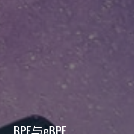
BPF与eBPF