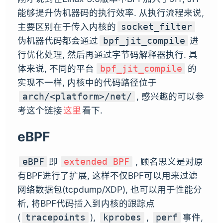
能够提升伪机器码的执行效率. 从执行流程来说,
主要区别在于传入内核的
socket_filter
伪机器代码都会通过
进
bpf_jit_compile
行优化处理, 然后再通过字节码解释器执行. 具
体来说, 不同的平台
的
bpf_jit_compile
实现不一样, 内核中的代码路径位于
, 感兴趣的可以参
arch/<platform>/net/
考这个链接
这里
看下.
eBPF
即
, 顾名思义是对原
eBPF
extended BPF
有BPF进行了扩展, 这样不仅BPF可以用来过滤
网络数据包(tcpdump/XDP), 也可以用于性能分
析, 将BPF代码插入到内核的跟踪点
(
),
,
事件,
tracepoints
kprobes
perf