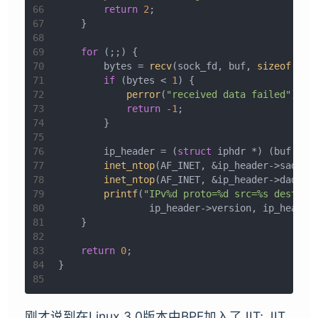
66
return
2
;
67
    }
68
69
for
 (;;) {
70
        bytes = 
recv
(sock_fd, buf, 
sizeof
(buf
71
if
 (bytes < 
1
) {
72
perror
(
"received data failed"
);
73
return
-1
;
74
        }
75
76
        ip_header = (
struct
 iphdr *) (buf + 
s
77
inet_ntop
(AF_INET, &ip_header->saddr,
78
inet_ntop
(AF_INET, &ip_header->daddr,
79
printf
(
"IPv%d proto=%d src=%s dest=%s
80
                ip_header->version, ip_header
81
    }
82
83
return
0
;
84
}
85
刚才说到在Linux 3.0版本中BPF加入了JIT; JIT