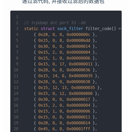
递过滤代码, 并接收过滤后的数据包
1
2
// tcpdump dst port 53 -dd
3
static
struct
sock_filter
 filter_code[] = {
4
    { 
0x28
, 
0
, 
0
, 
0x0000000c
 },
5
    { 
0x15
, 
0
, 
8
, 
0x000086dd
 },
6
    { 
0x30
, 
0
, 
0
, 
0x00000014
 },
7
    { 
0x15
, 
2
, 
0
, 
0x00000084
 },
8
    { 
0x15
, 
1
, 
0
, 
0x00000006
 },
9
    { 
0x15
, 
0
, 
17
, 
0x00000011
 },
10
    { 
0x28
, 
0
, 
0
, 
0x00000036
 },
11
    { 
0x15
, 
14
, 
0
, 
0x00000035
 },
12
    { 
0x28
, 
0
, 
0
, 
0x00000038
 },
13
    { 
0x15
, 
12
, 
13
, 
0x00000035
 },
14
    { 
0x15
, 
0
, 
12
, 
0x00000800
 },
15
    { 
0x30
, 
0
, 
0
, 
0x00000017
 },
16
    { 
0x15
, 
2
, 
0
, 
0x00000084
 },
17
    { 
0x15
, 
1
, 
0
, 
0x00000006
 },
18
    { 
0x15
, 
0
, 
8
, 
0x00000011
 },
19
    { 
0x28
, 
0
, 
0
, 
0x00000014
 },
20
    { 
0x45
, 
6
, 
0
, 
0x00001fff
 },