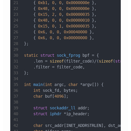
21
    { 
0xb1
, 
0
, 
0
, 
0x0000000e
 },
22
    { 
0x48
, 
0
, 
0
, 
0x0000000e
 },
23
    { 
0x15
, 
2
, 
0
, 
0x00000035
 },
24
    { 
0x48
, 
0
, 
0
, 
0x00000010
 },
25
    { 
0x15
, 
0
, 
1
, 
0x00000035
 },
26
    { 
0x6
, 
0
, 
0
, 
0x00040000
 },
27
    { 
0x6
, 
0
, 
0
, 
0x00000000
 },
28
};
29
30
static
struct
sock_fprog
 bpf = {
31
    .len = 
sizeof
(filter_code)/(
sizeof
(
struct
32
    .filter = filter_code,
33
};
34
35
int
main
(
int
 argc, 
char
 *argv[])
{
36
int
 sock_fd, bytes;
37
char
 buf[
4096
];
38
39
struct
sockaddr_ll
 addr;
40
struct
iphdr
 *ip_header;
41
42
char
 src_addr[INET_ADDRSTRLEN], dst_addr[